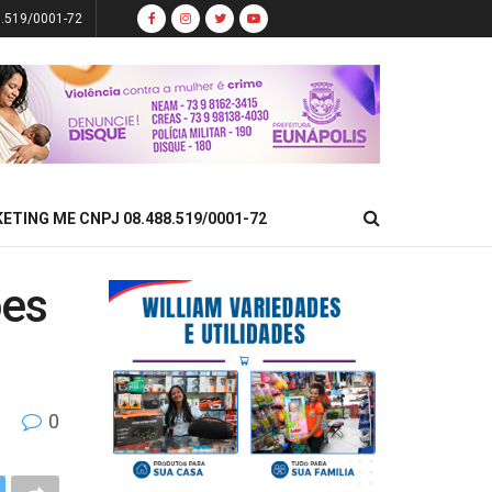
8.519/0001-72
KETING ME CNPJ 08.488.519/0001-72
ões
0