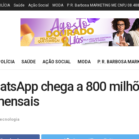
OLÍCIA
Saúde
Ação Social
MODA
P. R. Barbosa MARKETING ME CNPJ 08.48
OLÍCIA
SAÚDE
AÇÃO SOCIAL
MODA
P. R. BARBOSA MAR
atsApp chega a 800 milh
mensais
ecnologia