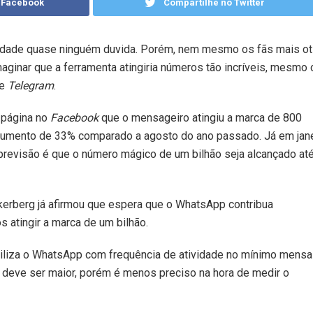
 Facebook
Compartilhe no Twitter
idade quase ninguém duvida. Porém, nem mesmo os fãs mais ot
aginar que a ferramenta atingiria números tão incríveis, mesmo
e
Telegram
.
 página no
Facebook
que o mensageiro atingiu a marca de 800
aumento de 33% comparado a agosto do ano passado. Já em jan
 previsão é que o número mágico de um bilhão seja alcançado at
kerberg já afirmou que espera que o WhatsApp contribua
 atingir a marca de um bilhão.
iliza o WhatsApp com frequência de atividade no mínimo mensal
deve ser maior, porém é menos preciso na hora de medir o