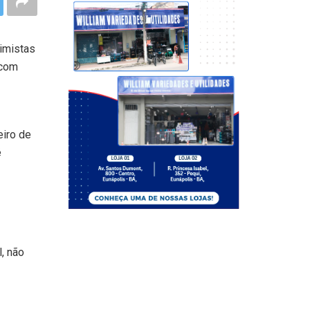
imistas
 com
eiro de
é
, não