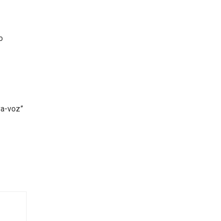
o
va-voz”