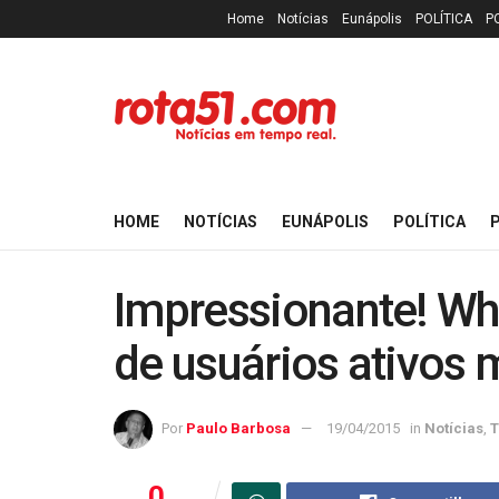
Home
Notícias
Eunápolis
POLÍTICA
P
HOME
NOTÍCIAS
EUNÁPOLIS
POLÍTICA
P
Impressionante! Wh
de usuários ativos 
Por
Paulo Barbosa
19/04/2015
in
Notícias
,
T
0