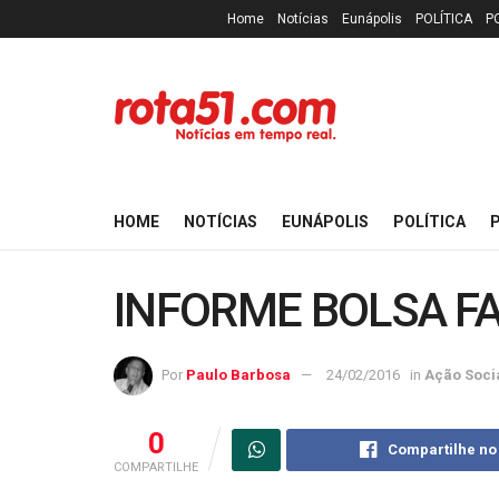
Home
Notícias
Eunápolis
POLÍTICA
P
HOME
NOTÍCIAS
EUNÁPOLIS
POLÍTICA
P
INFORME BOLSA FA
Por
Paulo Barbosa
24/02/2016
in
Ação Soci
0
Compartilhe no
COMPARTILHE