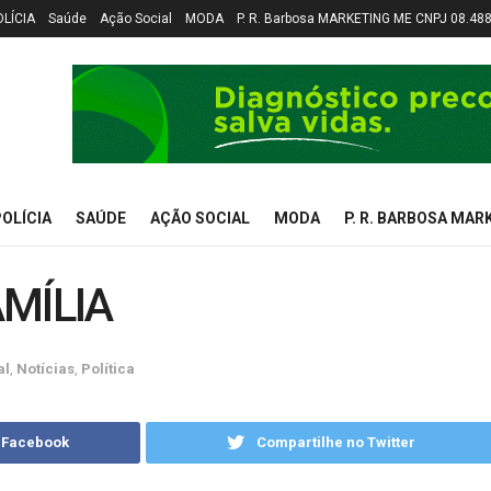
OLÍCIA
Saúde
Ação Social
MODA
P. R. Barbosa MARKETING ME CNPJ 08.48
OLÍCIA
SAÚDE
AÇÃO SOCIAL
MODA
P. R. BARBOSA MAR
MÍLIA
al
,
Notícias
,
Política
 Facebook
Compartilhe no Twitter