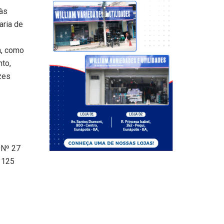
 às
aria de
a, como
to,
zes
 Nº 27
º 125