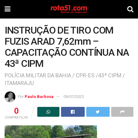
INSTRUÇÃO DE TIRO COM
FUZIS ARAD 7,62mm –
CAPACITAÇÃO CONTÍNUA NA
43ª CIPM
POLÍCIA MILITAR DA BAHIA / CPR-ES /43ª CIPM /
ITAMARAJU
Por
Paulo Barbosa
09/07/2025
0
COMPARTILHE