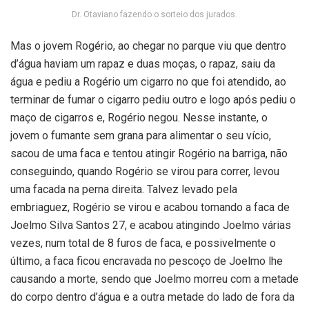
Dr. Otaviano fazendo o sorteio dos jurados.
Mas o jovem Rogério, ao chegar no parque viu que dentro
d’água haviam um rapaz e duas moças, o rapaz, saiu da
água e pediu a Rogério um cigarro no que foi atendido, ao
terminar de fumar o cigarro pediu outro e logo após pediu o
maço de cigarros e, Rogério negou. Nesse instante, o
jovem o fumante sem grana para alimentar o seu vício,
sacou de uma faca e tentou atingir Rogério na barriga, não
conseguindo, quando Rogério se virou para correr, levou
uma facada na perna direita. Talvez levado pela
embriaguez, Rogério se virou e acabou tomando a faca de
Joelmo Silva Santos 27, e acabou atingindo Joelmo várias
vezes, num total de 8 furos de faca, e possivelmente o
último, a faca ficou encravada no pescoço de Joelmo lhe
causando a morte, sendo que Joelmo morreu com a metade
do corpo dentro d’água e a outra metade do lado de fora da