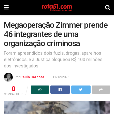
Megaoperação Zimmer prende
46 integrantes de uma
organização criminosa
Foram apreendidos dois fuzis, drogas, aparelhos
eletrônicos, e a Justiça bloqueou R$ 100 milhões
dos investigados
Por
Paulo Barbosa
11/12/2025
0
COMPARTILHE