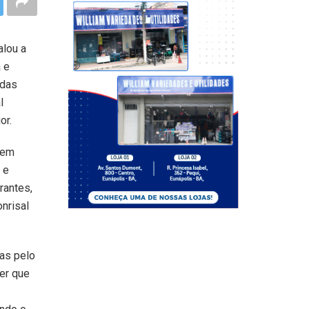
alou a
 e
adas
l
or.
 em
 e
rantes,
nrisal
as pelo
er que