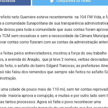
 Facebook
Compartilhe no Twitter
refeito neto Guerriere esteve recentemente na 104 FM Vida, e f
a a comunidade Eunapolitana de sua transparência administrativa
da deixou para toda a comunidade que suas contas foram aprov
o TCM sem ressalvas e sem a necessidade da Câmara Municipa
ovar contas como fizeram com as contas da administração anteri
s feitas pelos entrevistadores, mostrou a força do seu trabalho
tos, a avenida do Araujão, que já teve 2 nomes, verbas desviadas
feito, o asfalto do bairro Edgard Trancoso, as prefeituras itine
 só não falou dos remendos que sempre são feitos no asfalto So
nistração.
uma cidade de pouco mais de 110 mil, sem ter contas reprovad
nde maioria aprova a corrupção, e muitas e por outro lado sem t
otas tantos processos. Agora só falta o povo reconhecer uma