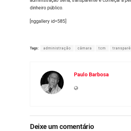
administração séria, transparente e começar a pe
dinheiro público.
[nggallery id=585]
Tags:
administração
câmara
tcm
transparê
Paulo Barbosa
Deixe um comentário