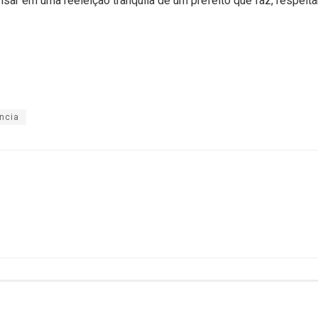
nsar em uma reeleição tranquila de um prefeito que faz, respeit
ncia