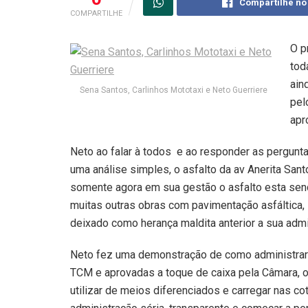
Compartilhe no
COMPARTILHE
O p
tod
ain
Sena Santos, Carlinhos Mototaxi e Neto Guerriere
pel
apr
Neto ao falar à todos e ao responder as pergunta
uma análise simples, o asfalto da av Anerita San
somente agora em sua gestão o asfalto esta sendo 
muitas outras obras com pavimentação asfáltica,
deixado como herança maldita anterior a sua admi
Neto fez uma demonstração de como administrar 
TCM e aprovadas a toque de caixa pela Câmara, o
utilizar de meios diferenciados e carregar nas c