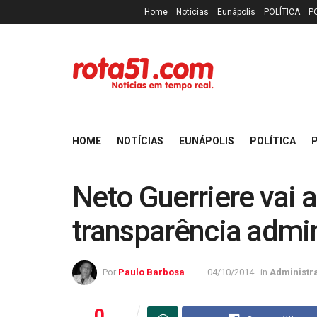
Home
Notícias
Eunápolis
POLÍTICA
P
HOME
NOTÍCIAS
EUNÁPOLIS
POLÍTICA
P
Neto Guerriere vai a
transparência admin
Por
Paulo Barbosa
04/10/2014
in
Administr
0