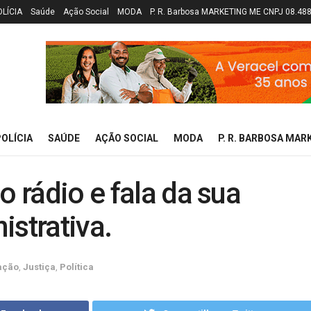
OLÍCIA
Saúde
Ação Social
MODA
P. R. Barbosa MARKETING ME CNPJ 08.48
OLÍCIA
SAÚDE
AÇÃO SOCIAL
MODA
P. R. BARBOSA MAR
o rádio e fala da sua
istrativa.
ação
,
Justiça
,
Política