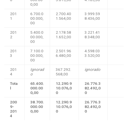
0,00
201
6.700.0
2.700.40
3.999.59
1
00.000,
1.564,00
8.436,00
00
201
5.400.0
2.178.58
3.221.41
2
00.000,
1.652,00
8.348,00
00
201
7.100.0
2.501.96
4.598.03
3
00.000,
6.480,00
3.520,00
00
201
Ignorad
367.292.
ignorado
4
o
568,00
Tota
65.400.
12.290.9
26.776.3
l
000.00
10.076,0
82.492,0
0,00
0
0
200
38.700.
12.290.9
26.776.3
9-
000.00
10.076,0
82.492,0
201
0,00
0
0
4