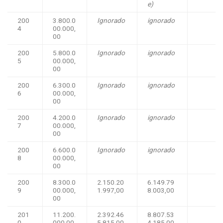
e)
200
3.800.0
Ignorado
ignorado
4
00.000,
00
200
5.800.0
Ignorado
ignorado
5
00.000,
00
200
6.300.0
Ignorado
ignorado
6
00.000,
00
200
4.200.0
Ignorado
ignorado
7
00.000,
00
200
6.600.0
Ignorado
ignorado
8
00.000,
00
200
8.300.0
2.150.20
6.149.79
9
00.000,
1.997,00
8.003,00
00
201
11.200.
2.392.46
8.807.53
0
000.00
5.815,00
4.185,00