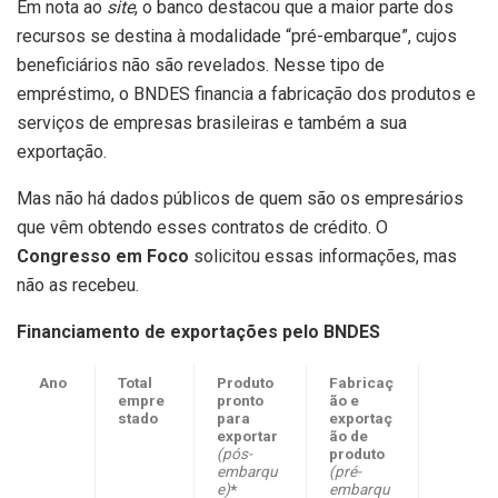
Em nota ao
site
, o banco destacou que a maior parte dos
recursos se destina à modalidade “pré-embarque”, cujos
beneficiários não são revelados. Nesse tipo de
empréstimo, o BNDES financia a fabricação dos produtos e
serviços de empresas brasileiras e também a sua
exportação.
Mas não há dados públicos de quem são os empresários
que vêm obtendo esses contratos de crédito. O
Congresso em Foco
solicitou essas informações, mas
não as recebeu.
Financiamento de exportações pelo BNDES
Ano
Total
Produto
Fabricaç
empre
pronto
ão e
stado
para
exportaç
exportar
ão de
(pós-
produto
embarqu
(pré-
e)
*
embarqu