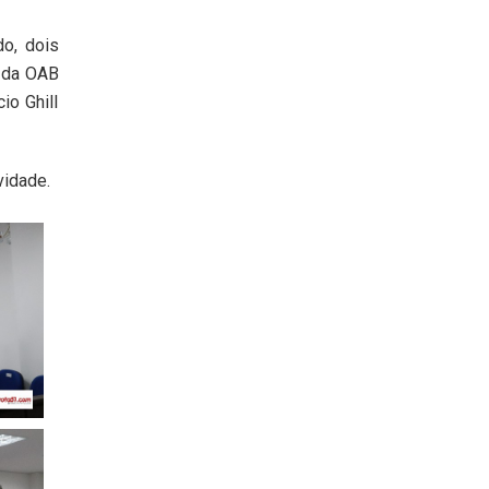
do, dois
e da OAB
io Ghill
vidade.