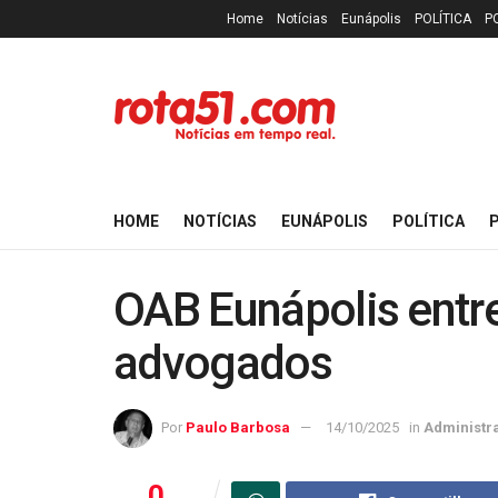
Home
Notícias
Eunápolis
POLÍTICA
P
HOME
NOTÍCIAS
EUNÁPOLIS
POLÍTICA
P
OAB Eunápolis entre
advogados
Por
Paulo Barbosa
14/10/2025
in
Administr
0