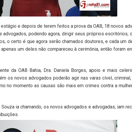
o estágio e depois de terem feitos a prova da OAB, 18 novos a
e advogados, podendo agora, dirigir seus próprios escritórios, 
igos, o certo é que agora serão chamados doutores, e cada um d
 apenas um deles não compareceu à cerimônia, então foram e
ente da OAB Bahia, Dra. Daniela Borges, apoio e mais celer
rém os novos advogados poderão agir nas varas cível, criminal,
 como no momento as causas são mais em crimes contra a mulher
na Souza ia chamando, os novos advogados e advogadas, iam r
ibuições.