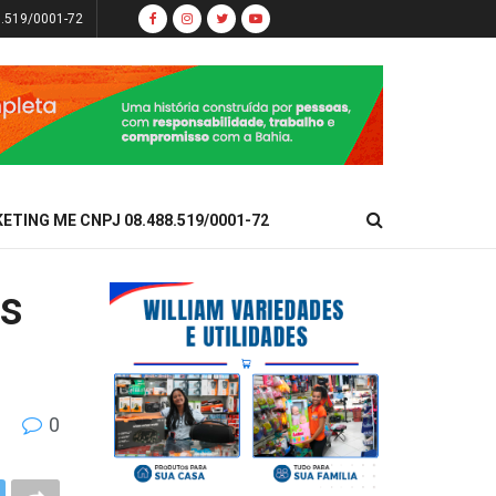
8.519/0001-72
KETING ME CNPJ 08.488.519/0001-72
os
0