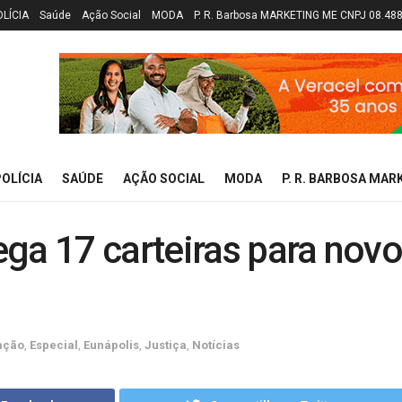
OLÍCIA
Saúde
Ação Social
MODA
P. R. Barbosa MARKETING ME CNPJ 08.48
OLÍCIA
SAÚDE
AÇÃO SOCIAL
MODA
P. R. BARBOSA MAR
ga 17 carteiras para nov
ação
,
Especial
,
Eunápolis
,
Justiça
,
Notícias