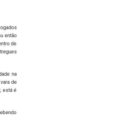
dvogados
ou então
entro de
ntregues
idade na
 vara de
, está é
ecebendo