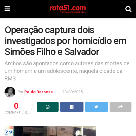
Operação captura dois
investigados por homicídio em
Simões Filho e Salvador
Ambos são apontados como autores das mortes de
um homem e um adolescente, naquela cidade da
RMS
Por
Paulo Barbosa
23/09/2025
0
COMPARTILHE