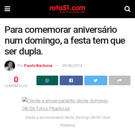
Para comemorar aniversário
num domingo, a festa tem que
ser dupla.
Por
Paulo Barbosa
09/06/2014
0
COMPARTILHE
Cleide a aniversariante deste domingo 08/06 fotos
Pbarbosa