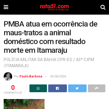
PMBA atua em ocorrência de
maus-tratos a animal
doméstico com resultado
morte em Itamaraju
POLÍCIA MILITAR DA BAHIA CPR-ES / 43ª CIPM
/ITAMARAJU
Por
Paulo Barbosa
02/06/2026
0
COMPARTILHE