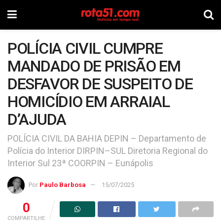
POLÍCIA CIVIL CUMPRE
MANDADO DE PRISÃO EM
DESFAVOR DE SUSPEITO DE
HOMICÍDIO EM ARRAIAL
D’AJUDA
POLÍCIA CIVIL DA BAHIA DEPIN – Departamento de
Polícia do Interior DIRPIN–SUL Diretoria Regional do
Interior Sul 23ª COORPIN – Eunápolis
Por
Paulo Barbosa
15/07/2025
0
COMPARTILHE