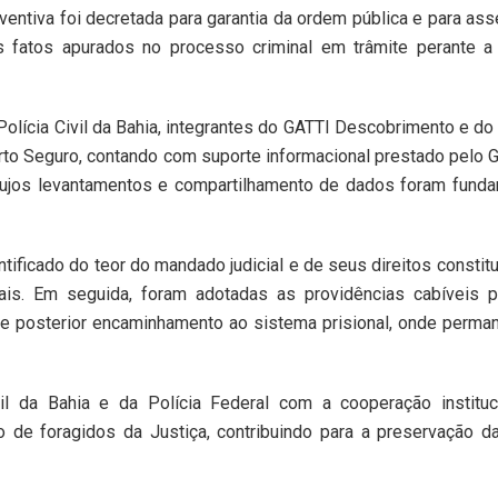
eventiva foi decretada para garantia da ordem pública e para ass
os fatos apurados no processo criminal em trâmite perante a
 Polícia Civil da Bahia, integrantes do GATTI Descobrimento e do
Porto Seguro, contando com suporte informacional prestado pelo
 cujos levantamentos e compartilhamento de dados foram fund
ntificado do teor do mandado judicial e de seus direitos constitu
ais. Em seguida, foram adotadas as providências cabíveis p
e e posterior encaminhamento ao sistema prisional, onde perma
l da Bahia e da Polícia Federal com a cooperação instituci
o de foragidos da Justiça, contribuindo para a preservação 