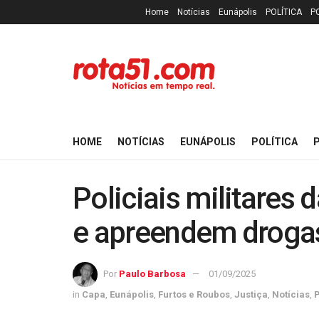
Home
Notícias
Eunápolis
POLÍTICA
P
HOME
NOTÍCIAS
EUNÁPOLIS
POLÍTICA
P
Policiais militares
e apreendem drogas 
Por
Paulo Barbosa
01/09/2025
in
Capa
,
Eunápolis
,
Furtos e Roubos
,
Justiça
,
Notícias
,