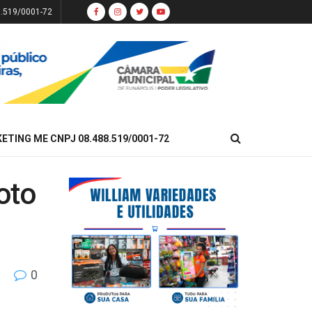
8.519/0001-72
KETING ME CNPJ 08.488.519/0001-72
oto
0