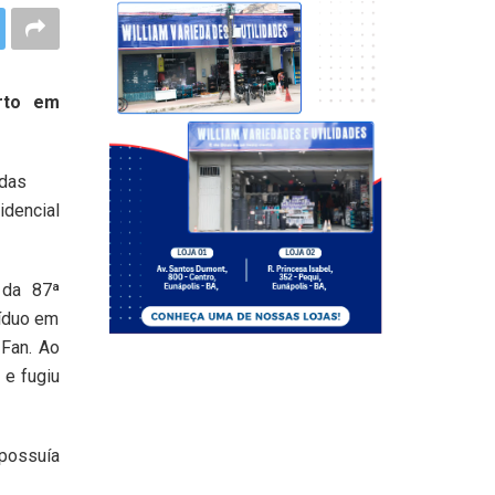
urto em
 das
dencial
 da 87ª
víduo em
 Fan. Ao
 e fugiu
 possuía