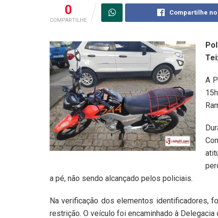
0
Compartilhe no
COMPARTILHE
Pol
Tei
A P
15h
Ram
Dur
Com
ati
per
a pé, não sendo alcançado pelos policiais.
Na verificação dos elementos identificadores, 
restrição. O veículo foi encaminhado à Delegacia 