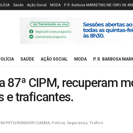
OLÍCIA
Saúde
Ação Social
MODA
P. R. Barbosa MARKETING ME CNPJ 08.48
OLÍCIA
SAÚDE
AÇÃO SOCIAL
MODA
P. R. BARBOSA MAR
 da 87ª CIPM, recuperam m
e traficantes.
PM/PETO/RONDESP/CAEMA
,
Polícia
,
Segurança
,
Tráfico