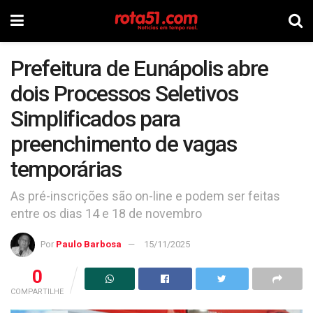
Prefeitura de Eunápolis abre
dois Processos Seletivos
Simplificados para
preenchimento de vagas
temporárias
As pré-inscrições são on-line e podem ser feitas
entre os dias 14 e 18 de novembro
Por
Paulo Barbosa
15/11/2025
0
COMPARTILHE