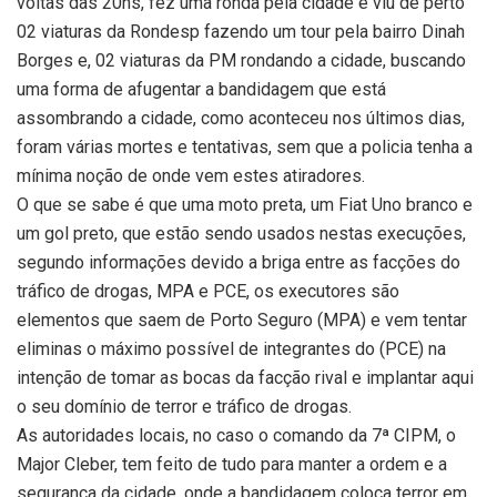
voltas das 20hs, fez uma ronda pela cidade e viu de perto
02 viaturas da Rondesp fazendo um tour pela bairro Dinah
Borges e, 02 viaturas da PM rondando a cidade, buscando
uma forma de afugentar a bandidagem que está
assombrando a cidade, como aconteceu nos últimos dias,
foram várias mortes e tentativas, sem que a policia tenha a
mínima noção de onde vem estes atiradores.
O que se sabe é que uma moto preta, um Fiat Uno branco e
um gol preto, que estão sendo usados nestas execuções,
segundo informações devido a briga entre as facções do
tráfico de drogas, MPA e PCE, os executores são
elementos que saem de Porto Seguro (MPA) e vem tentar
eliminas o máximo possível de integrantes do (PCE) na
intenção de tomar as bocas da facção rival e implantar aqui
o seu domínio de terror e tráfico de drogas.
As autoridades locais, no caso o comando da 7ª CIPM, o
Major Cleber, tem feito de tudo para manter a ordem e a
segurança da cidade, onde a bandidagem coloca terror em