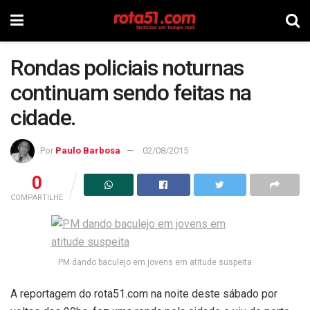
Rondas policiais noturnas
continuam sendo feitas na
cidade.
Por
Paulo Barbosa
02/08/2015
0
COMPARTILHE
PM dando baculejo em jovens em atitude suspeita
A reportagem do rota51.com na noite deste sábado por