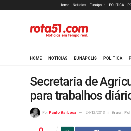
Home
Notícias
Eunápolis
POLÍTICA
P
HOME
NOTÍCIAS
EUNÁPOLIS
POLÍTICA
P
Secretaria de Agric
para trabalhos diári
Por
Paulo Barbosa
24/12/2013
in
Brasil
,
Pol
0