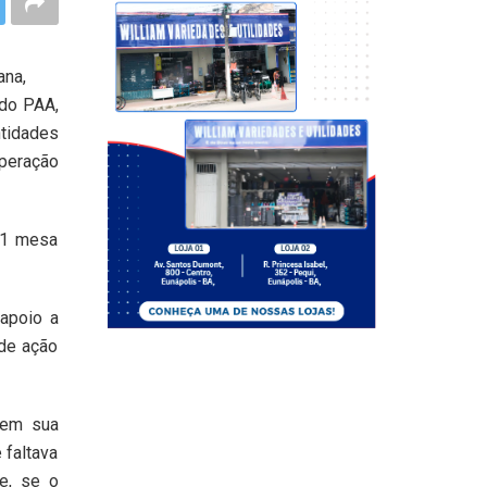
ana,
 do PAA,
tidades
uperação
, 1 mesa
 apoio a
 de ação
o em sua
 faltava
e, se o