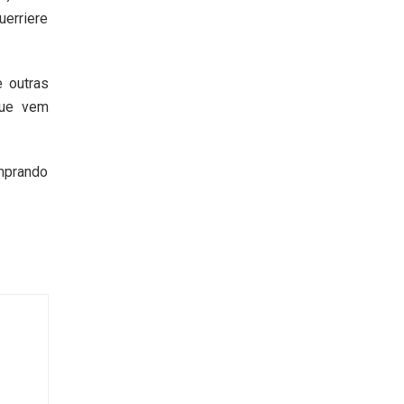
uerriere
e outras
que vem
omprando