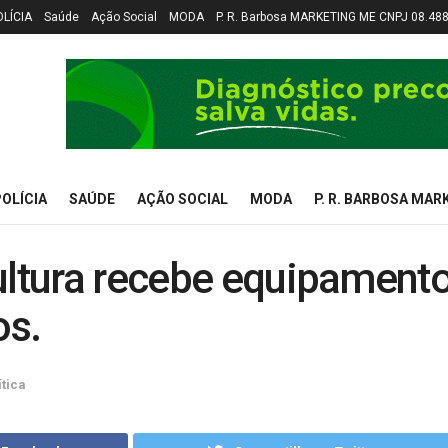
OLÍCIA
Saúde
Ação Social
MODA
P. R. Barbosa MARKETING ME CNPJ 08.48
OLÍCIA
SAÚDE
AÇÃO SOCIAL
MODA
P. R. BARBOSA MAR
ultura recebe equipament
os.
ítica