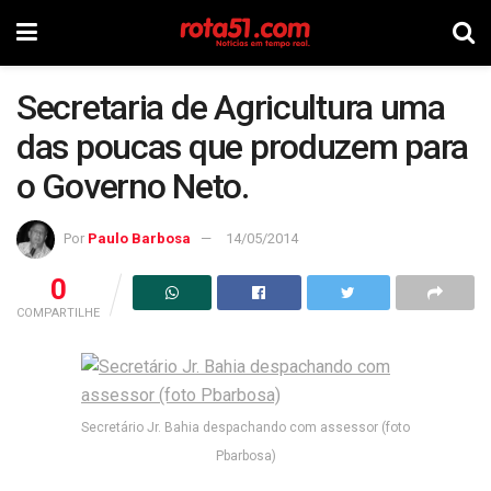
Secretaria de Agricultura uma
das poucas que produzem para
o Governo Neto.
Por
Paulo Barbosa
14/05/2014
0
COMPARTILHE
Secretário Jr. Bahia despachando com assessor (foto
Pbarbosa)