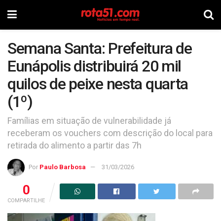
Semana Santa: Prefeitura de
Eunápolis distribuirá 20 mil
quilos de peixe nesta quarta
(1º)
Famílias em situação de vulnerabilidade já
receberam os vouchers com descrição do local para
retirada do alimento a partir das 7h
Por
Paulo Barbosa
31/03/2026
0
COMPARTILHE