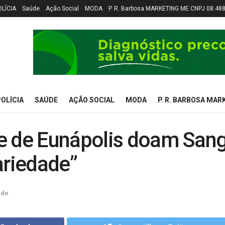
OLÍCIA
Saúde
Ação Social
MODA
P. R. Barbosa MARKETING ME CNPJ 08.48
OLÍCIA
SAÚDE
AÇÃO SOCIAL
MODA
P. R. BARBOSA MAR
e de Eunápolis doam San
ariedade”
úde