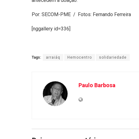
antecedem a doação.
Por: SECOM-PME / Fotos: Fernando Ferreira
[nggallery id=336]
Tags:
arraiáq
Hemocentro
solidariedade
Paulo Barbosa