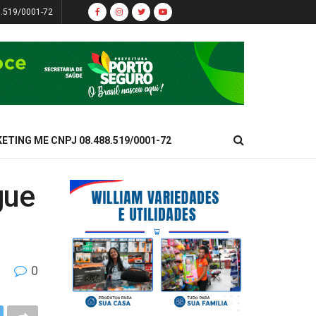
8.519/0001-72
KETING ME CNPJ 08.488.519/0001-72
gue
0