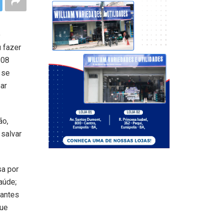
o
 fazer
 08
 se
ar
ão,
salvar
sa por
aúde;
 antes
que