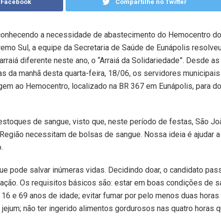
 Facebook
Compartilhe no Twitter
onhecendo a necessidade de abastecimento do Hemocentro d
remo Sul, a equipe da Secretaria de Saúde de Eunápolis resolveu
arraiá diferente neste ano, o “Arraiá da Solidariedade”. Desde as
as da manhã desta quarta-feira, 18/06, os servidores municipais
igem ao Hemocentro, localizado na BR 367 em Eunápolis, para do
 estoques de sangue, visto que, neste período de festas, São Jo
egião necessitam de bolsas de sangue. Nossa ideia é ajudar a 
.
e pode salvar inúmeras vidas. Decidindo doar, o candidato pas
oação. Os requisitos básicos são: estar em boas condições de s
e 16 e 69 anos de idade; evitar fumar por pelo menos duas horas
 jejum; não ter ingerido alimentos gordurosos nas quatro horas 