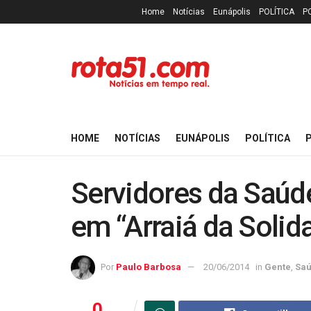
Home
Notícias
Eunápolis
POLÍTICA
P
HOME
NOTÍCIAS
EUNÁPOLIS
POLÍTICA
P
Servidores da Saúd
em “Arraiá da Solid
Por
Paulo Barbosa
20/06/2014
in
Gente
,
Sa
0