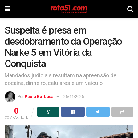
Suspeita é presa em
desdobramento da Operação
Narke 5 em Vitória da
Conquista
Mandados judiciais resultam na apreensão de
cocaína, dinheiro, celulares e um veículo
Por
Paulo Barbosa
26/11/2025
0
COMPARTILHE