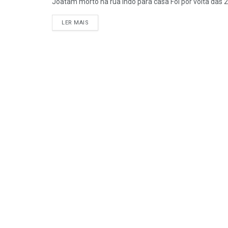
Joatam morto na rua indo para casa Foi por volta das 20
LER MAIS