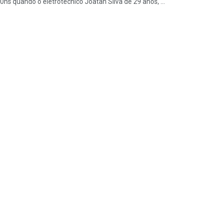
hs quando o eletrotécnico Joatan Silva de 29 anos, ...