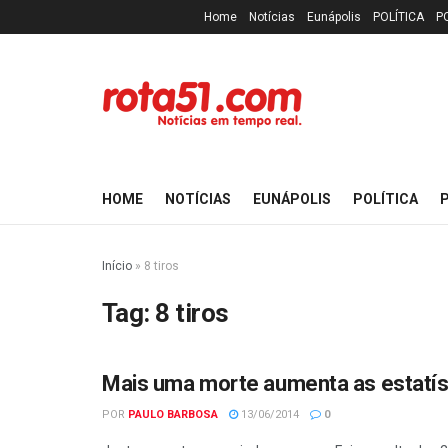
Home
Notícias
Eunápolis
POLÍTICA
P
HOME
NOTÍCIAS
EUNÁPOLIS
POLÍTICA
P
Início
»
8 tiros
Tag:
8 tiros
Mais uma morte aumenta as estatíst
POLÍCIA
POR
PAULO BARBOSA
13/06/2014
0