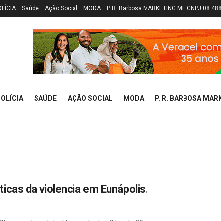
OLÍCIA
Saúde
Ação Social
MODA
P. R. Barbosa MARKETING ME CNPJ 08.48
OLÍCIA
SAÚDE
AÇÃO SOCIAL
MODA
P. R. BARBOSA MAR
icas da violencia em Eunápolis.