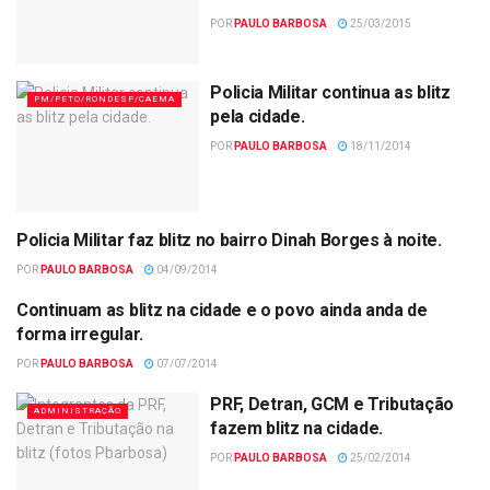
POR
PAULO BARBOSA
25/03/2015
Policia Militar continua as blitz
PM/PETO/RONDESP/CAEMA
pela cidade.
POR
PAULO BARBOSA
18/11/2014
Policia Militar faz blitz no bairro Dinah Borges à noite.
JUSTIÇA
POR
PAULO BARBOSA
04/09/2014
Continuam as blitz na cidade e o povo ainda anda de
POLÍCIA
forma irregular.
POR
PAULO BARBOSA
07/07/2014
PRF, Detran, GCM e Tributação
ADMINISTRAÇÃO
fazem blitz na cidade.
POR
PAULO BARBOSA
25/02/2014