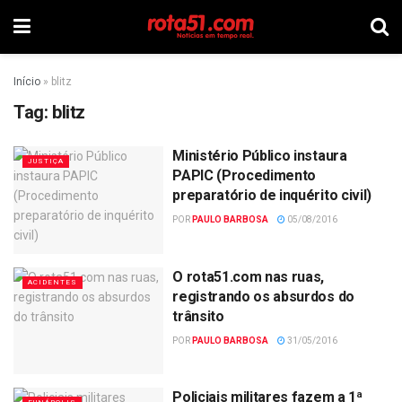
Início
»
blitz
Tag:
blitz
Ministério Público instaura
JUSTIÇA
PAPIC (Procedimento
preparatório de inquérito civil)
POR
PAULO BARBOSA
05/08/2016
O rota51.com nas ruas,
ACIDENTES
registrando os absurdos do
trânsito
POR
PAULO BARBOSA
31/05/2016
Policiais militares fazem a 1ª