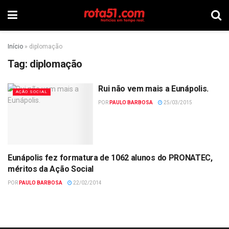
Início
»
diplomação
Tag:
diplomação
Rui não vem mais a Eunápolis.
AÇÃO SOCIAL
POR
PAULO BARBOSA
25/03/2015
Eunápolis fez formatura de 1062 alunos do PRONATEC,
ECONOMIA
méritos da Ação Social
POR
PAULO BARBOSA
22/02/2014