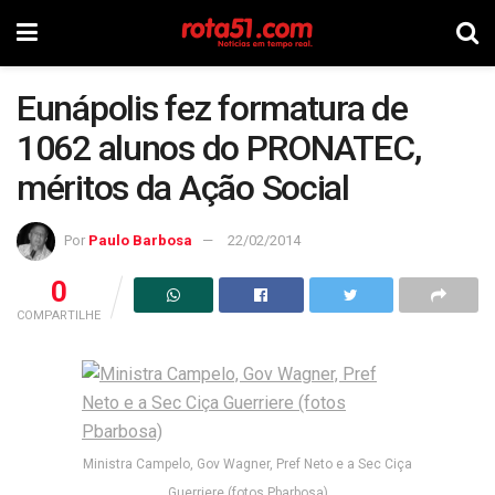
Eunápolis fez formatura de
1062 alunos do PRONATEC,
méritos da Ação Social
Por
Paulo Barbosa
22/02/2014
0
COMPARTILHE
Ministra Campelo, Gov Wagner, Pref Neto e a Sec Ciça
Guerriere (fotos Pbarbosa)