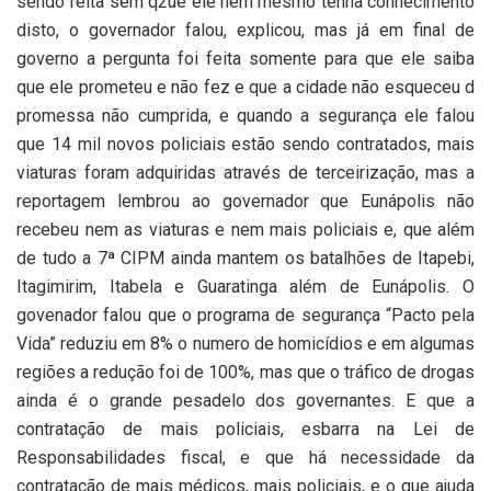
sendo feita sem q2ue ele nem mesmo tenha conhecimento
disto, o governador falou, explicou, mas já em final de
governo a pergunta foi feita somente para que ele saiba
que ele prometeu e não fez e que a cidade não esqueceu d
promessa não cumprida, e quando a segurança ele falou
que 14 mil novos policiais estão sendo contratados, mais
viaturas foram adquiridas através de terceirização, mas a
reportagem lembrou ao governador que Eunápolis não
recebeu nem as viaturas e nem mais policiais e, que além
de tudo a 7ª CIPM ainda mantem os batalhões de Itapebi,
Itagimirim, Itabela e Guaratinga além de Eunápolis. O
govenador falou que o programa de segurança “Pacto pela
Vida” reduziu em 8% o numero de homicídios e em algumas
regiões a redução foi de 100%, mas que o tráfico de drogas
ainda é o grande pesadelo dos governantes. E que a
contratação de mais policiais, esbarra na Lei de
Responsabilidades fiscal, e que há necessidade da
contratação de mais médicos, mais policiais, e o que ajuda