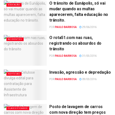
O trânsito de Eunápolis, só vai
EDUCAÇÃO
mudar quando as multas
aparecerem, falta educação no
trânsito.
POR
PAULO BARBOSA
29/06/2016
O rota51.com nas ruas,
ACIDENTES
registrando os absurdos do
trânsito
POR
PAULO BARBOSA
31/05/2016
Invasão, agressão e depredação
NOTÍCIAS
POR
PAULO BARBOSA
09/03/2016
Posto de lavagem de carros
CLASSIFICADOS
com nova direção tem preços