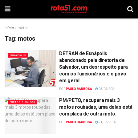
Início
»
motos
Tag:
motos
DETRAN de Eunápolis
EUNÁPOLIS
abandonado pela diretoria de
Salvador, um desrespeito para
com os funcionários e o povo
em geral.
POR
PAULO BARBOSA
03/05/2021
PM/PETO, recupera mais 3
FURTOS E ROUBOS
motos roubadas, uma delas está
com placa de outra moto.
POR
PAULO BARBOSA
21/07/2016