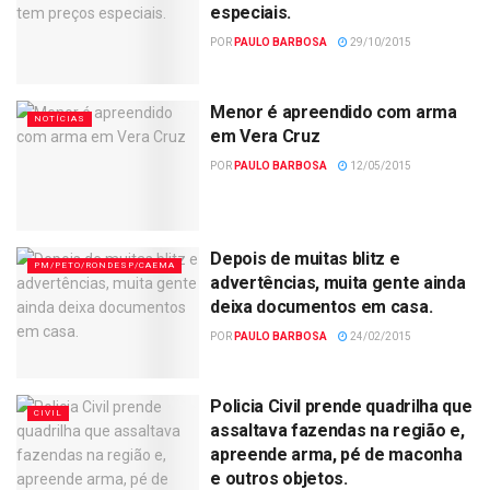
especiais.
POR
PAULO BARBOSA
29/10/2015
Menor é apreendido com arma
NOTÍCIAS
em Vera Cruz
POR
PAULO BARBOSA
12/05/2015
Depois de muitas blitz e
PM/PETO/RONDESP/CAEMA
advertências, muita gente ainda
deixa documentos em casa.
POR
PAULO BARBOSA
24/02/2015
Policia Civil prende quadrilha que
CIVIL
assaltava fazendas na região e,
apreende arma, pé de maconha
e outros objetos.