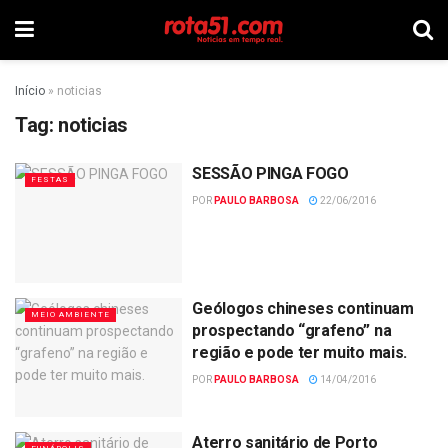
Início
»
noticias
Tag:
noticias
SESSÃO PINGA FOGO
FESTAS
POR
PAULO BARBOSA
22/06/2016
Geólogos chineses continuam
MEIO AMBIENTE
prospectando “grafeno” na
região e pode ter muito mais.
POR
PAULO BARBOSA
14/04/2016
Aterro sanitário de Porto