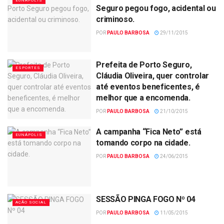
EUNÁPOLIS
Seguro pegou fogo, acidental ou
criminoso.
POR
PAULO BARBOSA
29/11/2015
Prefeita de Porto Seguro,
ESPORTES
Cláudia Oliveira, quer controlar
até eventos beneficentes, é
melhor que a encomenda.
POR
PAULO BARBOSA
21/10/2015
A campanha “Fica Neto” está
EUNÁPOLIS
tomando corpo na cidade.
POR
PAULO BARBOSA
24/06/2015
SESSÃO PINGA FOGO Nº 04
AÇÃO SOCIAL
POR
PAULO BARBOSA
11/05/2015