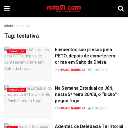
Início
»
tentativa
Tag:
tentativa
Elementos são presos pela
EUNÁPOLIS
PETO, depois de cometerem
crime em Salto da Divisa.
POR
PAULO BARBOSA
01/09/2015
Na Semana Estadual do Júri,
EUNÁPOLIS
nesta 5ª feira 20/08, o “bicho”
pegou fogo.
POR
PAULO BARBOSA
21/08/2015
Agentes da Delegacia Territorial