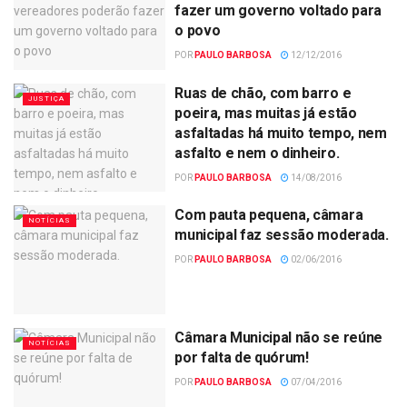
fazer um governo voltado para
o povo
POR
PAULO BARBOSA
12/12/2016
Ruas de chão, com barro e
JUSTIÇA
poeira, mas muitas já estão
asfaltadas há muito tempo, nem
asfalto e nem o dinheiro.
POR
PAULO BARBOSA
14/08/2016
Com pauta pequena, câmara
NOTÍCIAS
municipal faz sessão moderada.
POR
PAULO BARBOSA
02/06/2016
Câmara Municipal não se reúne
NOTÍCIAS
por falta de quórum!
POR
PAULO BARBOSA
07/04/2016