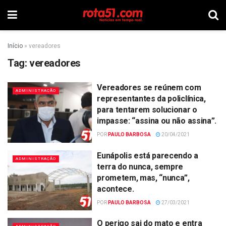
Início
»
vereadores
Tag:
vereadores
Vereadores se reúnem com
ADMINISTRAÇÃO
representantes da policlínica,
para tentarem solucionar o
impasse: “assina ou não assina”.
POR
PAULO BARBOSA
20/04/2021
Eunápolis está parecendo a
ADMINISTRAÇÃO
terra do nunca, sempre
prometem, mas, “nunca”,
acontece.
POR
PAULO BARBOSA
27/03/2021
O perigo sai do mato e entra