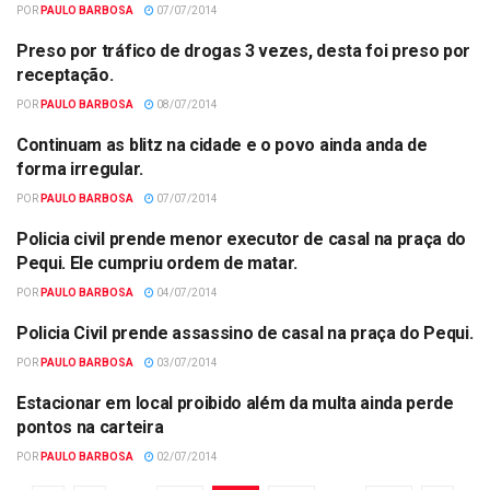
POR
PAULO BARBOSA
07/07/2014
Preso por tráfico de drogas 3 vezes, desta foi preso por
POLÍCIA
receptação.
POR
PAULO BARBOSA
08/07/2014
Continuam as blitz na cidade e o povo ainda anda de
POLÍCIA
forma irregular.
POR
PAULO BARBOSA
07/07/2014
Policia civil prende menor executor de casal na praça do
POLÍCIA
Pequi. Ele cumpriu ordem de matar.
POR
PAULO BARBOSA
04/07/2014
Policia Civil prende assassino de casal na praça do Pequi.
POLÍCIA
POR
PAULO BARBOSA
03/07/2014
Estacionar em local proibido além da multa ainda perde
POLÍCIA
pontos na carteira
POR
PAULO BARBOSA
02/07/2014