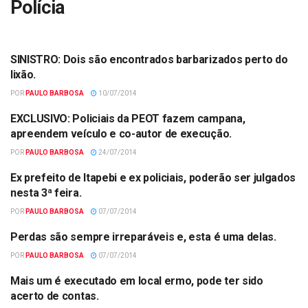
Polícia
SINISTRO: Dois são encontrados barbarizados perto do
POLÍCIA
lixão.
POR
PAULO BARBOSA
10/07/2014
EXCLUSIVO: Policiais da PEOT fazem campana,
POLÍCIA
apreendem veículo e co-autor de execução.
POR
PAULO BARBOSA
24/07/2014
Ex prefeito de Itapebi e ex policiais, poderão ser julgados
JUSTIÇA
nesta 3ª feira.
POR
PAULO BARBOSA
07/07/2014
Perdas são sempre irreparáveis e, esta é uma delas.
POLÍCIA
POR
PAULO BARBOSA
07/07/2014
Mais um é executado em local ermo, pode ter sido
POLÍCIA
acerto de contas.