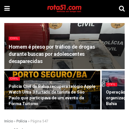
CIVIL
Homem é preso por tráfico de drogas
durante buscas por adolescentes
desaparecidas
CIVIL
CIVIL
Polícia Civil da Bahia recupera relógio Apple
Watch Ultra 3 furtado de turista de São
Operação P
Paulo que participava de um evento da
organização
Forma Turismo
Bahia
Início
»
Polícia
»
Página 547