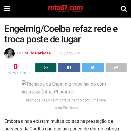
Engelmig/Coelba refaz rede e
troca poste de lugar
Por
Paulo Barbosa
06/07/2014
0
COMPARTILHE
Técnicos da Engelmig trabalhando com linha viva
fotos Pbarbosa
Embora ainda existam muitas coisas na prestação de
serviços da Coelba que dão um pouco de dor de cabeça