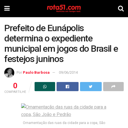
Prefeito de Eunápolis
determina o expediente
municipal em jogos do Brasil e
festejos juninos
Por
Paulo Barbosa
09/06/2014
0
COMPARTILHE
Ornamentação das ruas da cidade para a copa, São