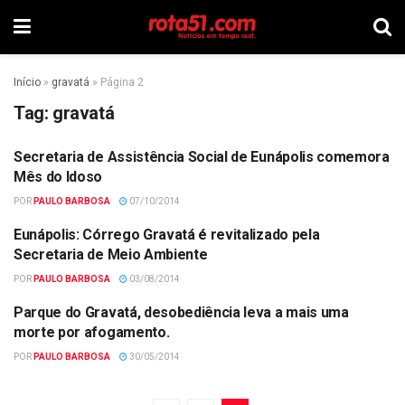
Início
»
gravatá
»
Página 2
Tag:
gravatá
Secretaria de Assistência Social de Eunápolis comemora
SOCIAL
Mês do Idoso
POR
PAULO BARBOSA
07/10/2014
Eunápolis: Córrego Gravatá é revitalizado pela
MEIO AMBIENTE
Secretaria de Meio Ambiente
POR
PAULO BARBOSA
03/08/2014
Parque do Gravatá, desobediência leva a mais uma
MEIO AMBIENTE
morte por afogamento.
POR
PAULO BARBOSA
30/05/2014