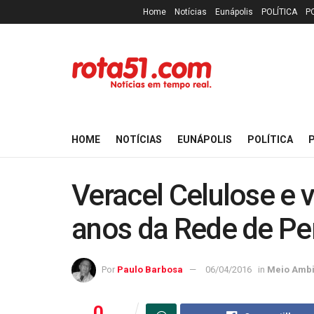
Home
Notícias
Eunápolis
POLÍTICA
P
HOME
NOTÍCIAS
EUNÁPOLIS
POLÍTICA
P
Veracel Celulose e
anos da Rede de Pe
Por
Paulo Barbosa
06/04/2016
in
Meio Ambi
0