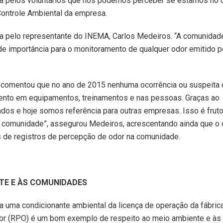
ita pelos voluntários que nós podemos perceber se estamos no
Controle Ambiental da empresa.
da pelo representante do INEMA, Carlos Medeiros. “A comunidad
e importância para o monitoramento de qualquer odor emitido p
, comentou que no ano de 2015 nenhuma ocorrência ou suspeita 
mento em equipamentos, treinamentos e nas pessoas. Graças ao
dos e hoje somos referência para outras empresas. Isso é frut
 a comunidade”, assegurou Medeiros, acrescentando ainda que o 
s de registros de percepção de odor na comunidade.
NTE E ÀS COMUNIDADES
a uma condicionante ambiental da licença de operação da fábric
or (RPO) é um bom exemplo de respeito ao meio ambiente e às