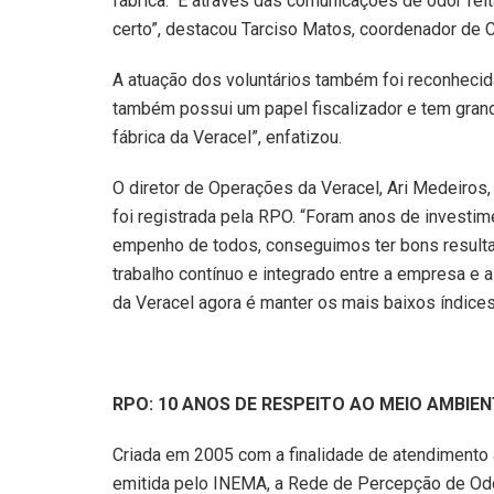
fábrica. É através das comunicações de odor fe
certo”, destacou Tarciso Matos, coordenador de 
A atuação dos voluntários também foi reconheci
também possui um papel fiscalizador e tem grand
fábrica da Veracel”, enfatizou.
O diretor de Operações da Veracel, Ari Medeiros
foi registrada pela RPO. “Foram anos de investi
empenho de todos, conseguimos ter bons resulta
trabalho contínuo e integrado entre a empresa e
da Veracel agora é manter os mais baixos índice
RPO: 10 ANOS DE RESPEITO AO MEIO AMBIE
Criada em 2005 com a finalidade de atendimento 
emitida pelo INEMA, a Rede de Percepção de Od