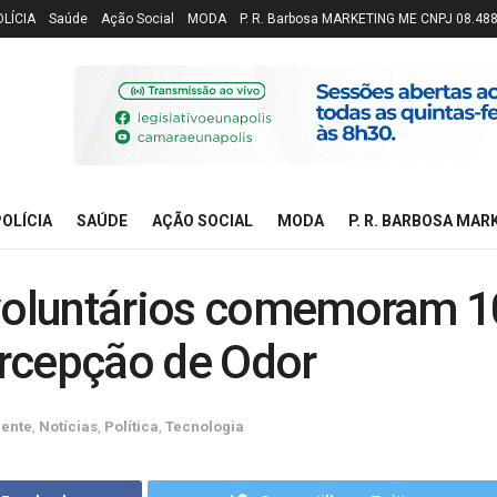
OLÍCIA
Saúde
Ação Social
MODA
P. R. Barbosa MARKETING ME CNPJ 08.48
OLÍCIA
SAÚDE
AÇÃO SOCIAL
MODA
P. R. BARBOSA MAR
 voluntários comemoram 1
rcepção de Odor
ente
,
Notícias
,
Política
,
Tecnologia