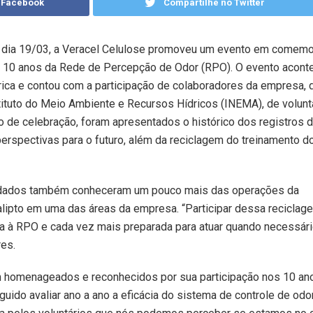
 Facebook
Compartilhe no Twitter
 dia 19/03, a Veracel Celulose promoveu um evento em comem
 10 anos da Rede de Percepção de Odor (RPO). O evento acont
rica e contou com a participação de colaboradores da empresa, 
tituto do Meio Ambiente e Recursos Hídricos (INEMA), de volunt
de celebração, foram apresentados o histórico dos registros 
rspectivas para o futuro, além da reciclagem do treinamento d
nvidados também conheceram um pouco mais das operações da
calipto em uma das áreas da empresa. “Participar dessa reciclag
da à RPO e cada vez mais preparada para atuar quando necessári
res.
m homenageados e reconhecidos por sua participação nos 10 an
ido avaliar ano a ano a eficácia do sistema de controle de odo