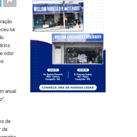
oração
eceu na
do
ários
de odor
os
em anual
o”,
os da
r da