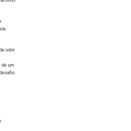
 caminho
e
ela
de odor
o de um
desafio
a