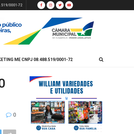
8.519/0001-72
KETING ME CNPJ 08.488.519/0001-72
0
0