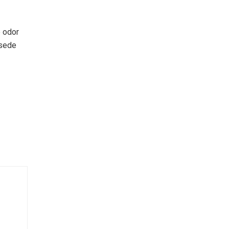
e odor
 sede