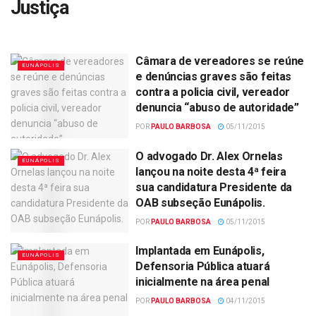
Justiça
Câmara de vereadores se reúne
EUNÁPOLIS
e denúncias graves são feitas
contra a policia civil, vereador
denuncia “abuso de autoridade”
POR
PAULO BARBOSA
05/11/2015
O advogado Dr. Alex Ornelas
EUNÁPOLIS
lançou na noite desta 4ª feira
sua candidatura Presidente da
OAB subseção Eunápolis.
POR
PAULO BARBOSA
05/11/2015
Implantada em Eunápolis,
EUNÁPOLIS
Defensoria Pública atuará
inicialmente na área penal
POR
PAULO BARBOSA
04/11/2015