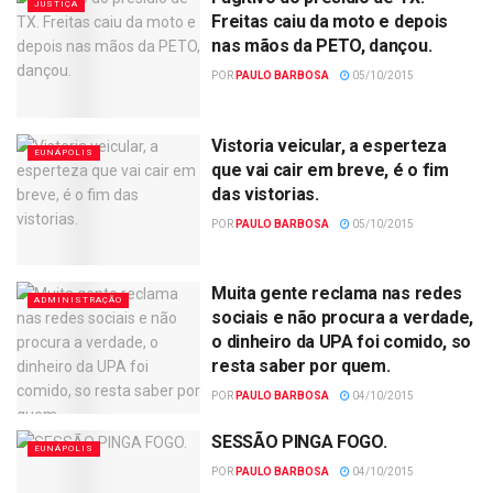
JUSTIÇA
Freitas caiu da moto e depois
nas mãos da PETO, dançou.
POR
PAULO BARBOSA
05/10/2015
Vistoria veicular, a esperteza
EUNÁPOLIS
que vai cair em breve, é o fim
das vistorias.
POR
PAULO BARBOSA
05/10/2015
Muita gente reclama nas redes
ADMINISTRAÇÃO
sociais e não procura a verdade,
o dinheiro da UPA foi comido, so
resta saber por quem.
POR
PAULO BARBOSA
04/10/2015
SESSÃO PINGA FOGO.
EUNÁPOLIS
POR
PAULO BARBOSA
04/10/2015