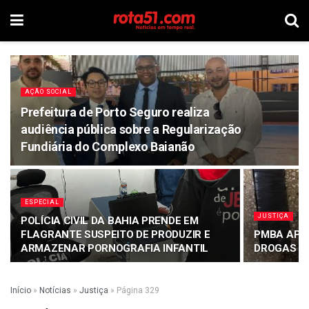
AÇÃO SOCIAL
Prefeitura de Porto Seguro realiza
audiência pública sobre a Regularização
Fundiária do Complexo Baianão
ESPECIAL
JUSTIÇA
POLÍCIA CIVIL DA BAHIA PRENDE EM
FLAGRANTE SUSPEITO DE PRODUZIR E
PMBA APR
ARMAZENAR PORNOGRAFIA INFANTIL
DROGAS E
Início
»
Notícias
»
Justiça
»
Página 329