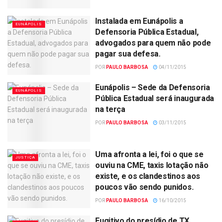
Instalada em Eunápolis a
EUNÁPOLIS
Defensoria Pública Estadual,
advogados para quem não pode
pagar sua defesa.
POR
PAULO BARBOSA
04/11/2015
Eunápolis – Sede da Defensoria
EUNÁPOLIS
Pública Estadual será inaugurada
na terça
POR
PAULO BARBOSA
03/11/2015
Uma afronta a lei, foi o que se
JUSTIÇA
ouviu na CME, taxis lotação não
existe, e os clandestinos aos
poucos vão sendo punidos.
POR
PAULO BARBOSA
16/10/2015
Fugitivo do presídio de TX.