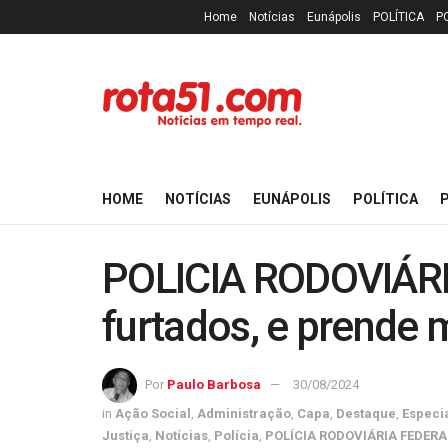
Home
Notícias
Eunápolis
POLÍTICA
P
HOME
NOTÍCIAS
EUNÁPOLIS
POLÍTICA
P
POLICIA RODOVIÁRI
furtados, e prende 
Por
Paulo Barbosa
30/08/2024
in
Ação Social
,
Administração
,
Capa
,
Destaque
,
Especi
Justiça
,
Notícias
,
Polícia
,
POLÍCIA RODOVIÁRIA FEDERA