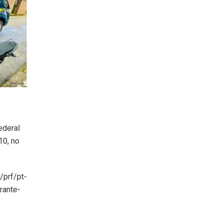
ederal
10, no
/pt-
rante-