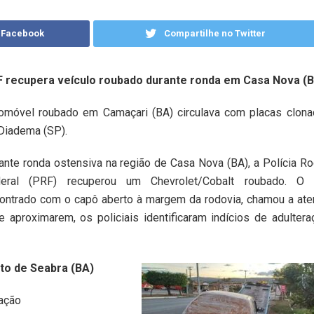
 Facebook
Compartilhe no Twitter
 recupera veículo roubado durante ronda em Casa Nova (
omóvel roubado em Camaçari (BA) circulava com placas clon
Diadema (SP).
ante ronda ostensiva na região de Casa Nova (BA), a Polícia Ro
eral (PRF) recuperou um Chevrolet/Cobalt roubado. O v
ontrado com o capô aberto à margem da rodovia, chamou a ate
e aproximarem, os policiais identificaram indícios de adulter
o de Seabra (BA)
ação