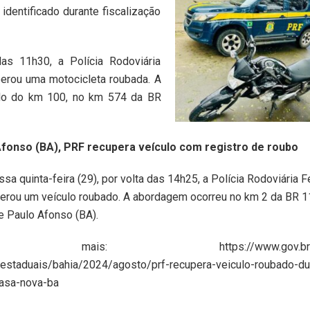
identificado durante fiscalização
das 11h30, a Polícia Rodoviária
perou uma motocicleta roubada. A
oado do km 100, no km 574 da BR
fonso (BA), PRF recupera veículo com registro de roubo
sa quinta-feira (29), por volta das 14h25, a Polícia Rodoviária F
erou um veículo roubado. A abordagem ocorreu no km 2 da BR 1
e Paulo Afonso (BA).
 mais: https://www.gov.br/prf
/estaduais/bahia/2024/agosto/prf-recupera-veiculo-roubado-du
asa-nova-ba