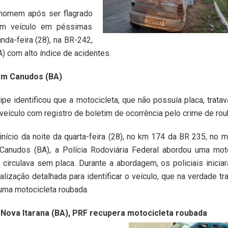
 homem após ser flagrado
 um veículo em péssimas
nda-feira (28), na BR-242,
) com alto índice de acidentes.
em Canudos (BA)
ipe identificou que a motocicleta, que não possuía placa, trata
veículo com registro de boletim de ocorrência pelo crime de ro
início da noite da quarta-feira (28), no km 174 da BR 235, no m
Canudos (BA), a Polícia Rodoviária Federal abordou uma moto
 circulava sem placa. Durante a abordagem, os policiais inici
calização detalhada para identificar o veículo, que na verdade tr
uma motocicleta roubada.
Nova Itarana (BA), PRF recupera motocicleta roubada