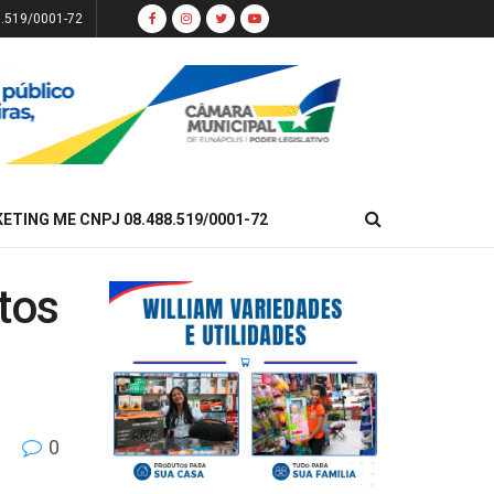
8.519/0001-72
KETING ME CNPJ 08.488.519/0001-72
tos
0