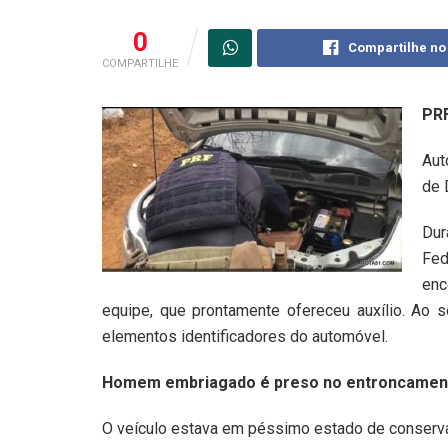
0
Compartilhe no
COMPARTILHE
PRF
Aut
de 
Dur
Fed
enc
equipe, que prontamente ofereceu auxílio. Ao s
elementos identificadores do automóvel.
Homem embriagado é preso no entroncament
O veículo estava em péssimo estado de conserv