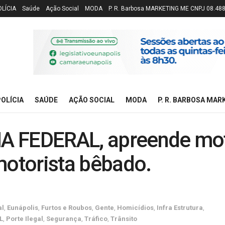
OLÍCIA
Saúde
Ação Social
MODA
P. R. Barbosa MARKETING ME CNPJ 08.48
OLÍCIA
SAÚDE
AÇÃO SOCIAL
MODA
P. R. BARBOSA MAR
A FEDERAL, apreende mo
motorista bêbado.
al
,
Eunápolis
,
Furtos e Roubos
,
Gente
,
Homicídios
,
Infra Estrutura
,
L
,
Porte Ilegal
,
Segurança
,
Tráfico
,
Trânsito