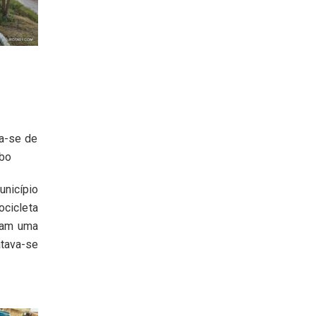
va-se de
ubo
unicípio
cicleta
aram uma
atava-se