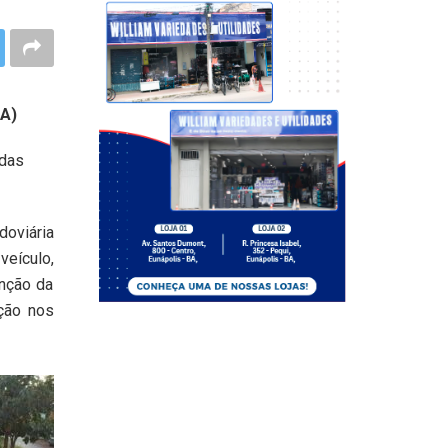
BA)
adas
doviária
eículo,
nção da
ação nos