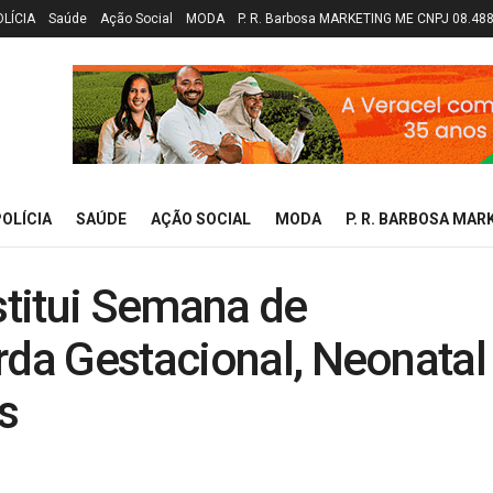
OLÍCIA
Saúde
Ação Social
MODA
P. R. Barbosa MARKETING ME CNPJ 08.48
OLÍCIA
SAÚDE
AÇÃO SOCIAL
MODA
P. R. BARBOSA MAR
nstitui Semana de
rda Gestacional, Neonatal
s