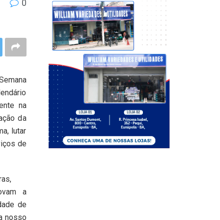
0
a Semana
lendário
ente na
zação da
a, lutar
viços de
ras,
movam a
idade de
ra nosso