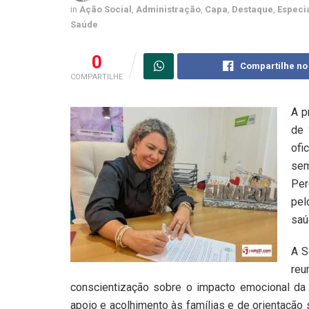
in
Ação Social
,
Administração
,
Capa
,
Destaque
,
Especi
Saúde
0
Compartilhe no
COMPARTILHE
A p
de 
ofi
sem
Per
pel
saú
A S
reu
conscientização sobre o impacto emocional da p
apoio e acolhimento às famílias e de orientação 