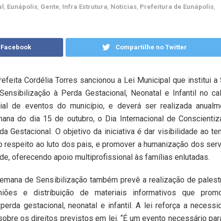
al
,
Eunápolis
,
Gente
,
Infra Estrutura
,
Notícias
,
Prefeitura de Eunápolis
,
 Facebook
Compartilhe no Twitter
refeita Cordélia Torres sancionou a Lei Municipal que institui 
Sensibilização à Perda Gestacional, Neonatal e Infantil no ca
cial de eventos do município, e deverá ser realizada anualm
ana do dia 15 de outubro, o Dia Internacional de Conscienti
da Gestacional. O objetivo da iniciativa é dar visibilidade ao tem
o respeito ao luto dos pais, e promover a humanização dos ser
de, oferecendo apoio multiprofissional às famílias enlutadas.
emana de Sensibilização também prevê a realização de palest
niões e distribuição de materiais informativos que pro
erda gestacional, neonatal e infantil. A lei reforça a necess
sobre os direitos previstos em lei. “É um evento necessário pa