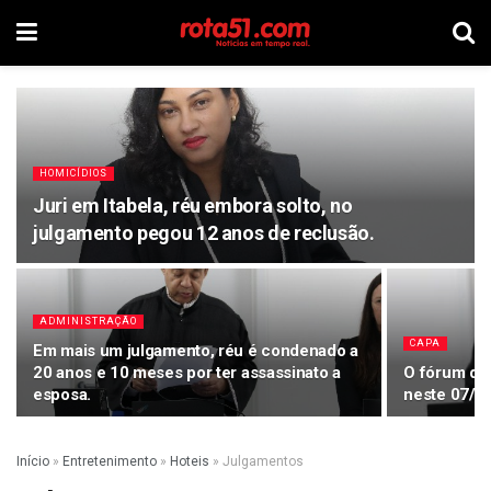
HOMICÍDIOS
Juri em Itabela, réu embora solto, no
julgamento pegou 12 anos de reclusão.
ADMINISTRAÇÃO
CAPA
Em mais um julgamento, réu é condenado a
20 anos e 10 meses por ter assassinato a
O fórum de 
esposa.
neste 07/04
Início
»
Entretenimento
»
Hoteis
»
Julgamentos