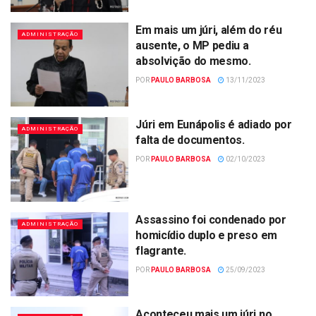
Em mais um júri, além do réu
ADMINISTRAÇÃO
ausente, o MP pediu a
absolvição do mesmo.
POR
PAULO BARBOSA
13/11/2023
Júri em Eunápolis é adiado por
ADMINISTRAÇÃO
falta de documentos.
POR
PAULO BARBOSA
02/10/2023
Assassino foi condenado por
ADMINISTRAÇÃO
homicídio duplo e preso em
flagrante.
POR
PAULO BARBOSA
25/09/2023
Aconteceu mais um júri no