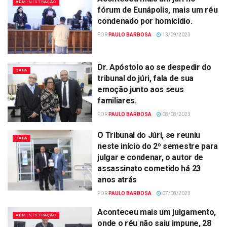
ADMINISTRAÇÃO
fórum de Eunápolis, mais um réu
condenado por homicídio.
POR
PAULO BARBOSA
13/09/2023
Dr. Apóstolo ao se despedir do
CAPA
tribunal do júri, fala de sua
emoção junto aos seus
familiares.
POR
PAULO BARBOSA
08/08/2023
O Tribunal do Júri, se reuniu
CAPA
neste início do 2º semestre para
julgar e condenar, o autor de
assassinato cometido há 23
anos atrás
POR
PAULO BARBOSA
07/08/2023
Aconteceu mais um julgamento,
ADMINISTRAÇÃO
onde o réu não saiu impune, 28